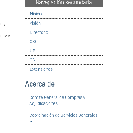
Navegación secundaria
Misión
Visión
te y
Directorio
uctivas
CSG
UP
CS
Extensiones
Acerca de
Comité General de Compras y
Adjudicaciones
Coordinación de Servicios Generales