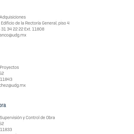
 Adquisiciones
 Edificio de la Rectoría General, piso 4
 31 34 22 22 Ext. 11808
franco@udg.mx
 Proyectos
852
. 11843
anchez@udg.mx
bra
 Supervisión y Control de Obra
852
. 11833