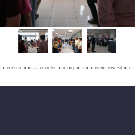
itarnos a sumarnos a la marcha marcha por la autonomía universitaria.